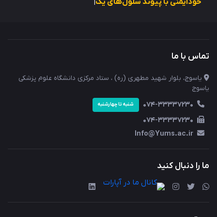
خودایمنی با پیوند سلول‌های یک اهداکننده
|
تماس با ما
یاسوج، بلوار شهید مطهری (ره) ، ستاد مرکزی دانشگاه علوم پزشکی
یاسوج
074-33337230
شنبه تا چهارشنبه
074-33337230
Info@Yums.ac.ir
ما را دنبال کنید