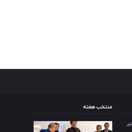
منتخب هفته
ور