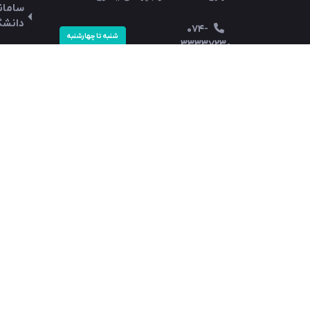
سامان
دانشگ
074-
شنبه تا چهارشنبه
33337230
سامان
074-33337230
(رشد)
Info@Yums.ac.ir
سایت 
دستور
ما را دنبال کنید
سامان
سامان
اتوما
سامان
سامان
ایمیل
vpn