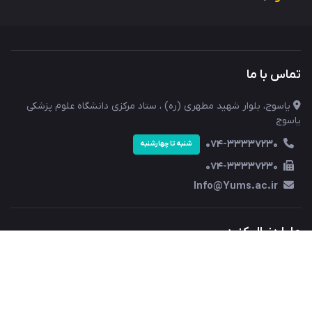
تماس با ما
یاسوج، بلوار شهید مطهری (ره) ، ستاد مرکزی دانشگاه علوم پزشکی
یاسوج
074-33337230
شنبه تا چهارشنبه
074-33337230
Info@Yums.ac.ir
ما را دنبال کنید
دسترسی سریع